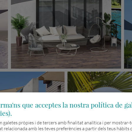
rma'ns que acceptes la nostra política de ga
ies).
m galetes pròpies i de tercers amb finalitat analítica i per mostrar-t
at relacionada amb les teves preferències a partir dels teus hàbits 