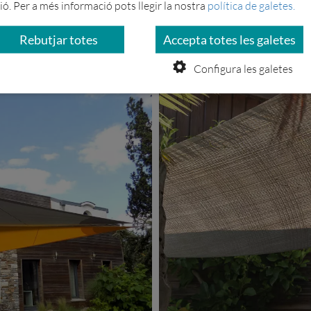
ó. Per a més informació pots llegir la nostra
política de galetes.
Rebutjar totes
Accepta totes les galetes
Configura les galetes