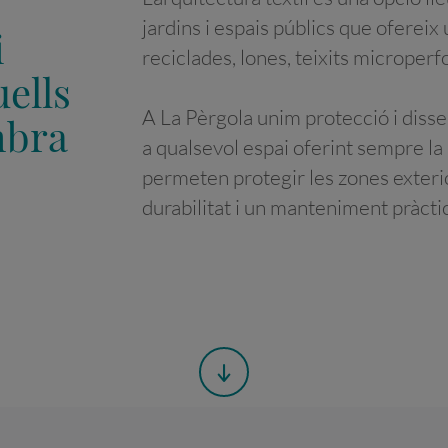
jardins i espais públics que ofereix
i
reciclades, lones, teixits microperf
ells
A La Pèrgola unim protecció i diss
mbra
a qualsevol espai oferint sempre la
permeten protegir les zones exteri
durabilitat i un manteniment pràcti
3