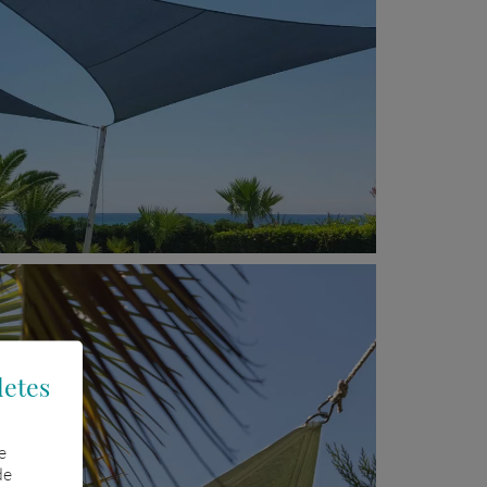
letes
e
de