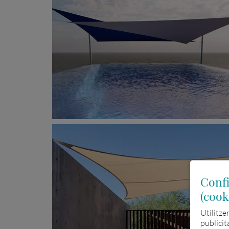
Confi
(cook
Utilitze
publicit