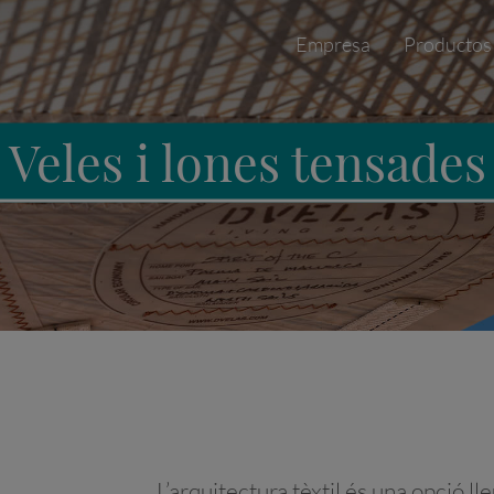
Empresa
Productos
Veles i lones tensades
L’arquitectura tèxtil és una opció l