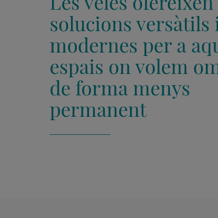
Les veles ofereixen
solucions versàtils 
modernes per a aqu
espais on volem o
de forma menys
permanent