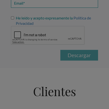
Email*
apellidos*
He leído y acepto expresamente la
Política de
Privacidad
Descargar
Clientes